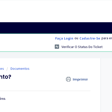
ou
para en
Faça Login
Cadastre-Se
Verificar O Status Do Ticket
tes
Documentos
nto?
Imprimir
área.