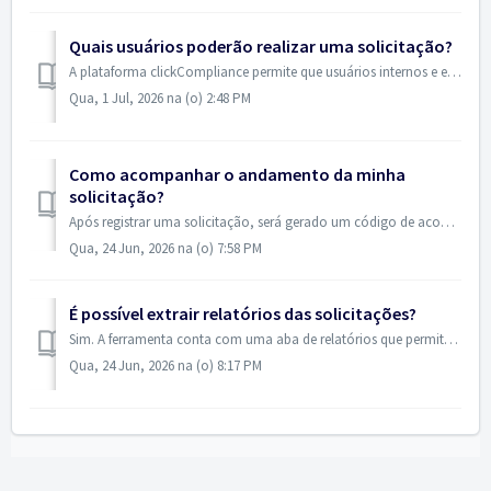
Quais usuários poderão realizar uma solicitação?
A plataforma clickCompliance permite que usuários internos e externos realizem solicitações de forma simples, segura e eficiente.
Qua, 1 Jul, 2026 na (o) 2:48 PM
Como acompanhar o andamento da minha
solicitação?
Após registrar uma solicitação, será gerado um código de acompanhamento. Com esse código, você poderá consultar o andamento e o status do seu relato a qua...
Qua, 24 Jun, 2026 na (o) 7:58 PM
É possível extrair relatórios das solicitações?
Sim. A ferramenta conta com uma aba de relatórios que permite ao responsável gerar planilhas em Excel com as informações das denúncias registradas. Dessa ...
Qua, 24 Jun, 2026 na (o) 8:17 PM